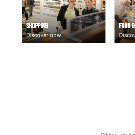
Shopping
Food &
Discover now
Disco