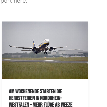
rport here.
Sch
Wee
Apri
Am Wochenende starten die
Herbstferien in Nordrhein-
Westfalen – mehr Flüge ab Weeze