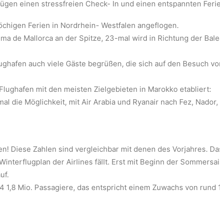
flügen einen stressfreien Check- In und einen entspannten Feri
chigen Ferien in Nordrhein- Westfalen angeflogen.
alma de Mallorca an der Spitze, 23-mal wird in Richtung der Ba
ughafen auch viele Gäste begrüßen, die sich auf den Besuch 
Flughafen mit den meisten Zielgebieten in Marokko etabliert:
l die Möglichkeit, mit Air Arabia und Ryanair nach Fez, Nador,
! Diese Zahlen sind vergleichbar mit denen des Vorjahres. Das
Winterflugplan der Airlines fällt. Erst mit Beginn der Sommersa
uf.
24 1,8 Mio. Passagiere, das entspricht einem Zuwachs von rund 