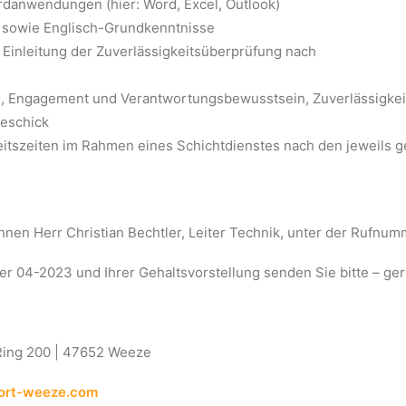
danwendungen (hier: Word, Excel, Outlook)
t sowie Englisch-Grundkenntnisse
 Einleitung der Zuverlässigkeitsüberprüfung nach
e, Engagement und Verantwortungsbewusstsein, Zu­ver­lässigkeit
geschick
beitszeiten im Rahmen eines Schichtdienstes nach den jeweils ge
Ihnen Herr Christian Bechtler, Leiter Technik, unter der Rufn
04-2023 und Ihrer Gehaltsvorstellung senden Sie bitte – gern
-Ring 200 | 47652 Weeze
ort-weeze.com