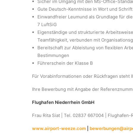
Sicher im Umgang mit den MS-Office-Standar
Gute Deutsch-Kenntnisse in Wort und Schrif
Einwandfreier Leumund als Grundlage für die
7 LuftSiG
Eigenständige und strukturierte Arbeitsweis
Teamfähigkeit, verbunden mit Organi­sa­tions­
Bereitschaft zur Ableistung von flexiblen Ar
Bestimmungen
Führerschein der Klasse B
Für Vorabinformationen oder Rückfragen steht 
Ihre Bewerbung mit Angabe der Referenznummer 
Flughafen Niederrhein GmbH
Frau Rita Siat | Tel. 02837 667004 | Flughafen
www.airport-weeze.com
|
bewerbungen@airp