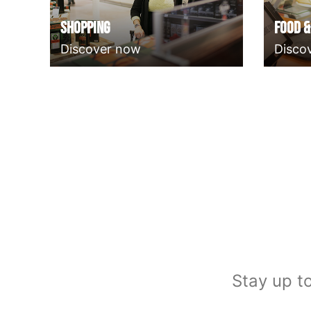
Shopping
Food &
Discover now
Disco
Stay up to