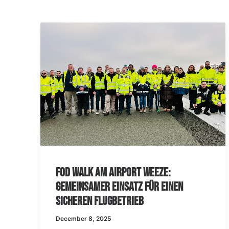
2-millionster Fluggast 20
Weeze:
Airport Weeze
ür einen
December 5, 2025