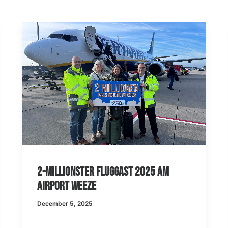
25 am
Am Wochenende starten die
Herbstferien in Nordrhein-
Westfalen – mehr Flüge ab Wee
October 8, 2025